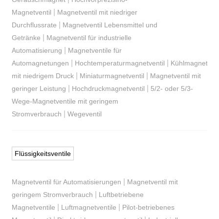
|
Magnetventil
Magnetventil mit niedriger
|
Durchflussrate
Magnetventil Lebensmittel und
|
Getränke
Magnetventil für industrielle
|
Automatisierung
Magnetventile für
|
|
Automagnetungen
Hochtemperaturmagnetventil
Kühlmagnetvent
|
|
mit niedrigem Druck
Miniaturmagnetventil
Magnetventil mit
|
|
geringer Leistung
Hochdruckmagnetventil
5/2- oder 5/3-
Wege-Magnetventile mit geringem
|
Stromverbrauch
Wegeventil
Flüssigkeitsventile
|
Magnetventil für Automatisierungen
Magnetventil mit
|
geringem Stromverbrauch
Luftbetriebene
|
|
Magnetventile
Luftmagnetventile
Pilot-betriebenes