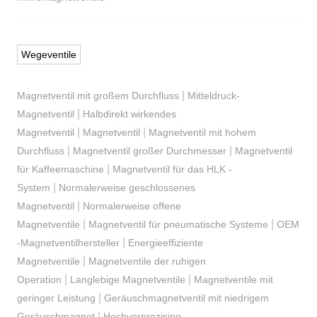
Wegeventile
|
Magnetventil mit großem Durchfluss
Mitteldruck-
|
Magnetventil
Halbdirekt wirkendes
|
|
Magnetventil
Magnetventil
Magnetventil mit hohem
|
|
Durchfluss
Magnetventil großer Durchmesser
Magnetventil
|
für Kaffeemaschine
Magnetventil für das HLK -
|
System
Normalerweise geschlossenes
|
Magnetventil
Normalerweise offene
|
|
Magnetventile
Magnetventil für pneumatische Systeme
OEM
|
-Magnetventilhersteller
Energieeffiziente
|
Magnetventile
Magnetventile der ruhigen
|
|
Operation
Langlebige Magnetventile
Magnetventile mit
|
geringer Leistung
Geräuschmagnetventil mit niedrigem
|
Geräuschmagnet
Hochvorprezisino-