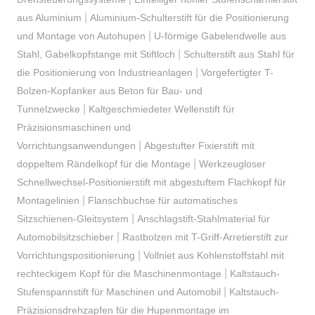
|
aus Aluminium
Aluminium-Schulterstift für die Positionierung
|
und Montage von Autohupen
U-förmige Gabelendwelle aus
|
Stahl, Gabelkopfstange mit Stiftloch
Schulterstift aus Stahl für
|
die Positionierung von Industrieanlagen
Vorgefertigter T-
Bolzen-Kopfanker aus Beton für Bau- und
|
Tunnelzwecke
Kaltgeschmiedeter Wellenstift für
Präzisionsmaschinen und
|
Vorrichtungsanwendungen
Abgestufter Fixierstift mit
|
doppeltem Rändelkopf für die Montage
Werkzeugloser
Schnellwechsel-Positionierstift mit abgestuftem Flachkopf für
|
Montagelinien
Flanschbuchse für automatisches
|
Sitzschienen-Gleitsystem
Anschlagstift-Stahlmaterial für
|
Automobilsitzschieber
Rastbolzen mit T-Griff-Arretierstift zur
|
Vorrichtungspositionierung
Vollniet aus Kohlenstoffstahl mit
|
rechteckigem Kopf für die Maschinenmontage
Kaltstauch-
|
Stufenspannstift für Maschinen und Automobil
Kaltstauch-
Präzisionsdrehzapfen für die Hupenmontage im