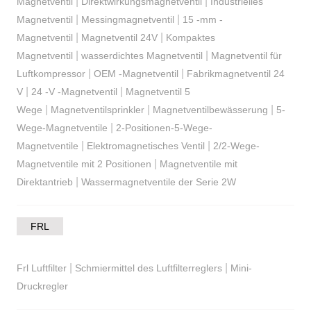
|
|
Magnetventil
Direktwirkungsmagnetventil
Industrielles
|
|
Magnetventil
Messingmagnetventil
15 -mm -
|
|
Magnetventil
Magnetventil 24V
Kompaktes
|
|
Magnetventil
wasserdichtes Magnetventil
Magnetventil für
|
|
Luftkompressor
OEM -Magnetventil
Fabrikmagnetventil 24
|
|
V
24 -V -Magnetventil
Magnetventil 5
|
|
|
Wege
Magnetventilsprinkler
Magnetventilbewässerung
5-
|
Wege-Magnetventile
2-Positionen-5-Wege-
|
|
Magnetventile
Elektromagnetisches Ventil
2/2-Wege-
|
Magnetventile mit 2 Positionen
Magnetventile mit
|
Direktantrieb
Wassermagnetventile der Serie 2W
FRL
|
|
Frl Luftfilter
Schmiermittel des Luftfilterreglers
Mini-
Druckregler