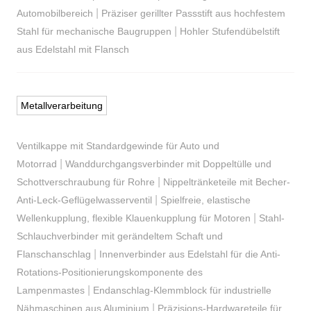
|
Automobilbereich
Präziser gerillter Passstift aus hochfestem
|
Stahl für mechanische Baugruppen
Hohler Stufendübelstift
aus Edelstahl mit Flansch
Metallverarbeitung
Ventilkappe mit Standardgewinde für Auto und
|
Motorrad
Wanddurchgangsverbinder mit Doppeltülle und
|
Schottverschraubung für Rohre
Nippeltränketeile mit Becher-
|
Anti-Leck-Geflügelwasserventil
Spielfreie, elastische
|
Wellenkupplung, flexible Klauenkupplung für Motoren
Stahl-
Schlauchverbinder mit gerändeltem Schaft und
|
Flanschanschlag
Innenverbinder aus Edelstahl für die Anti-
Rotations-Positionierungskomponente des
|
Lampenmastes
Endanschlag-Klemmblock für industrielle
|
Nähmaschinen aus Aluminium
Präzisions-Hardwareteile für