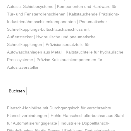
|
Autositz-Schiebesysteme
Komponenten und Hardware für
|
Tür- und Fensterrollenschienen
Kaltstauchende Präzisions-
|
Industrienähmaschinenkomponenten
Pneumatischer
Schnellkupplungs-Luftschlauchanschluss mit
|
Außenstecker
Hydraulische und pneumatische
|
Schnellkupplungen
Präzisionsersatzteile für
|
Autowaschanlagen aus Metall
Kaltstauchteile für hydraulische
|
Presssysteme
Präzise Kaltstauchkomponenten für
Autositzversteller
Buchsen
Flansch-Hohlhülse mit Durchgangsloch für verschraubte
|
Flanschverbindungen
Hohle Flanschschulterbuchse aus Stahl
|
für Automatisierungsgeräte
Industrielle Doppelflansch-
|
Rändelbuchse für die Presse
Stahlkegel-Reduzierbuchse,