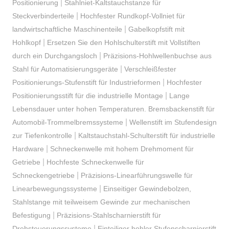
|
Positionierung
Stahlniet-Kaltstauchstanze für
|
Steckverbinderteile
Hochfester Rundkopf-Vollniet für
|
landwirtschaftliche Maschinenteile
Gabelkopfstift mit
|
Hohlkopf
Ersetzen Sie den Hohlschulterstift mit Vollstiften
|
durch ein Durchgangsloch
Präzisions-Hohlwellenbuchse aus
|
Stahl für Automatisierungsgeräte
Verschleißfester
|
Positionierungs-Stufenstift für Industrieformen
Hochfester
|
Positionierungsstift für die industrielle Montage
Lange
Lebensdauer unter hohen Temperaturen. Bremsbackenstift für
|
Automobil-Trommelbremssysteme
Wellenstift im Stufendesign
|
zur Tiefenkontrolle
Kaltstauchstahl-Schulterstift für industrielle
|
Hardware
Schneckenwelle mit hohem Drehmoment für
|
Getriebe
Hochfeste Schneckenwelle für
|
Schneckengetriebe
Präzisions-Linearführungswelle für
|
Linearbewegungssysteme
Einseitiger Gewindebolzen,
Stahlstange mit teilweisem Gewinde zur mechanischen
|
Befestigung
Präzisions-Stahlscharnierstift für
|
Drehsteuerungssysteme
Einteiliger hohler Stufenscharnierstift