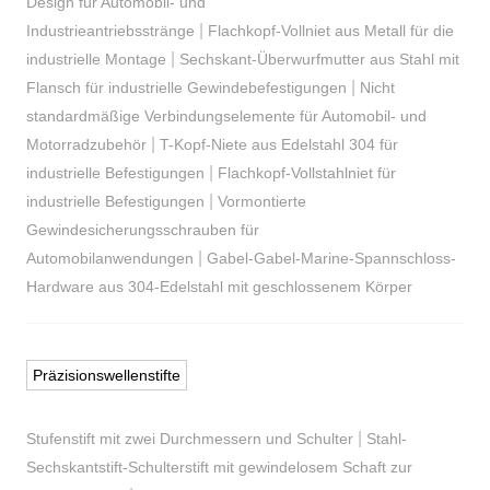
Design für Automobil- und
|
Industrieantriebsstränge
Flachkopf-Vollniet aus Metall für die
|
industrielle Montage
Sechskant-Überwurfmutter aus Stahl mit
|
Flansch für industrielle Gewindebefestigungen
Nicht
standardmäßige Verbindungselemente für Automobil- und
|
Motorradzubehör
T-Kopf-Niete aus Edelstahl 304 für
|
industrielle Befestigungen
Flachkopf-Vollstahlniet für
|
industrielle Befestigungen
Vormontierte
Gewindesicherungsschrauben für
|
Automobilanwendungen
Gabel-Gabel-Marine-Spannschloss-
Hardware aus 304-Edelstahl mit geschlossenem Körper
Präzisionswellenstifte
|
Stufenstift mit zwei Durchmessern und Schulter
Stahl-
Sechskantstift-Schulterstift mit gewindelosem Schaft zur