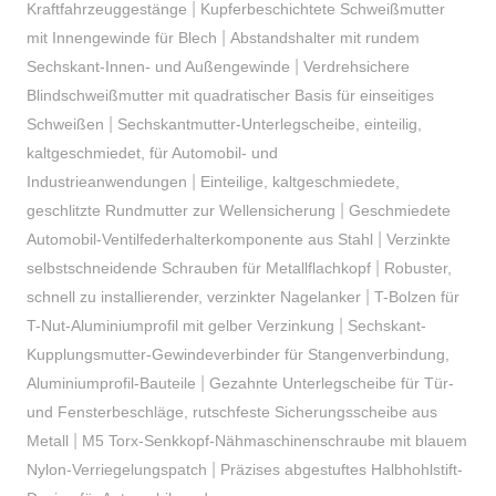
|
Kraftfahrzeuggestänge
Kupferbeschichtete Schweißmutter
|
mit Innengewinde für Blech
Abstandshalter mit rundem
|
Sechskant-Innen- und Außengewinde
Verdrehsichere
Blindschweißmutter mit quadratischer Basis für einseitiges
|
Schweißen
Sechskantmutter-Unterlegscheibe, einteilig,
kaltgeschmiedet, für Automobil- und
|
Industrieanwendungen
Einteilige, kaltgeschmiedete,
|
geschlitzte Rundmutter zur Wellensicherung
Geschmiedete
|
Automobil-Ventilfederhalterkomponente aus Stahl
Verzinkte
|
selbstschneidende Schrauben für Metallflachkopf
Robuster,
|
schnell zu installierender, verzinkter Nagelanker
T-Bolzen für
|
T-Nut-Aluminiumprofil mit gelber Verzinkung
Sechskant-
Kupplungsmutter-Gewindeverbinder für Stangenverbindung,
|
Aluminiumprofil-Bauteile
Gezahnte Unterlegscheibe für Tür-
und Fensterbeschläge, rutschfeste Sicherungsscheibe aus
|
Metall
M5 Torx-Senkkopf-Nähmaschinenschraube mit blauem
|
Nylon-Verriegelungspatch
Präzises abgestuftes Halbhohlstift-