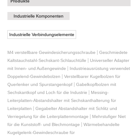
Produkte
Industrielle Komponenten
Industrielle Verbindungselemente
|
M4 verstellbare Gewindesicherungsschraube
Geschmiedete
|
Kaltstauchstahl-Sechskant-Schlauchtülle
Universeller Adapter
|
mit Innen- und Außengewinde
Industrieausrüstung verwendet
|
Doppelend-Gewindebolzen
Verstellbarer Kugelbolzen für
|
Querlenker und Spurstangenkopf
Gabelkopfbolzen mit
|
Sechskantkopf und Loch für die Industrie
Messing-
Leiterplatten-Abstandshalter mit Sechskanthalterung für
|
Leiterplatten
Gegabelter Abstandshalter mit Schlitz und
|
Verriegelung für die Leiterplattenmontage
Mehrstufiger Niet
|
für die Kunststoff- und Blechmontage
Wärmebehandelte
Kugelgelenk-Gewindeschraube für