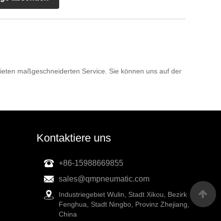
 bieten maßgeschneiderten Service. Sie können uns auf der
Kontaktiere uns
+86-15988669855
sales@qmpneumatic.com
Industriegebiet Wulin, Stadt Xikou, Bezirk
Fenghua, Stadt Ningbo, Provinz Zhejiang,
China