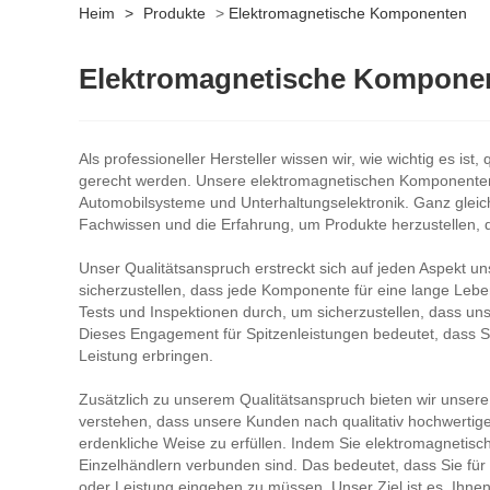
Heim
>
Produkte
>
Elektromagnetische Komponenten
Elektromagnetische Kompone
Als professioneller Hersteller wissen wir, wie wichtig es i
gerecht werden. Unsere elektromagnetischen Komponenten si
Automobilsysteme und Unterhaltungselektronik. Ganz gleic
Fachwissen und die Erfahrung, um Produkte herzustellen, 
Unser Qualitätsanspruch erstreckt sich auf jeden Aspekt u
sicherzustellen, dass jede Komponente für eine lange Leb
Tests und Inspektionen durch, um sicherzustellen, dass uns
Dieses Engagement für Spitzenleistungen bedeutet, dass S
Leistung erbringen.
Zusätzlich zu unserem Qualitätsanspruch bieten wir unser
verstehen, dass unsere Kunden nach qualitativ hochwertige
erdenkliche Weise zu erfüllen. Indem Sie elektromagnetisc
Einzelhändlern verbunden sind. Das bedeutet, dass Sie fü
oder Leistung eingehen zu müssen. Unser Ziel ist es, Ihne