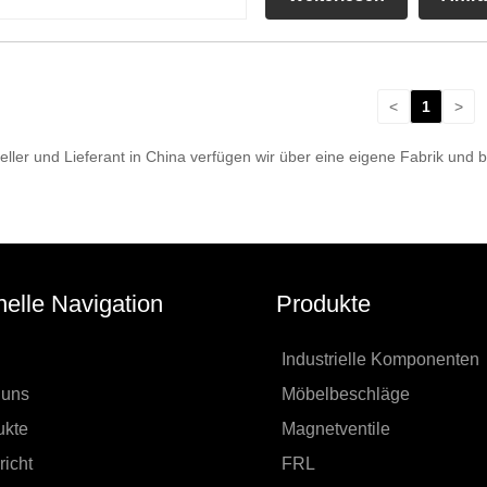
<
1
>
ller und Lieferant in China verfügen wir über eine eigene Fabrik und
elle Navigation
Produkte
Industrielle Komponenten
 uns
Möbelbeschläge
ukte
Magnetventile
icht
FRL