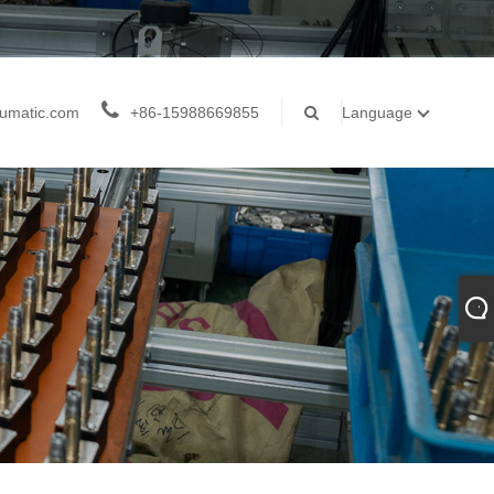
umatic.com
+86-15988669855
Language