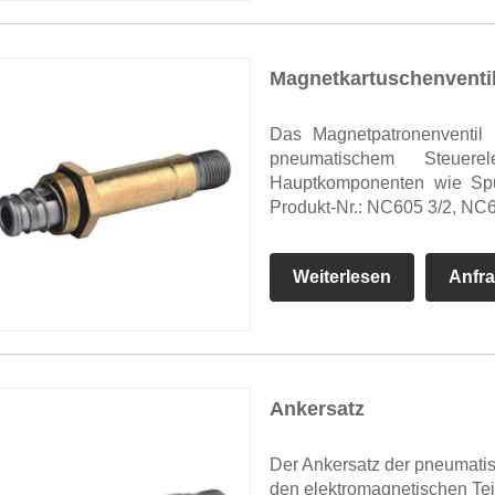
Magnetkartuschenventi
Das Magnetpatronenventil 
pneumatischem Steuer
Hauptkomponenten wie Spul
Produkt-Nr.: NC605 3/2, NC
Weiterlesen
Anfr
Ankersatz
Der Ankersatz der pneumati
den elektromagnetischen Tei