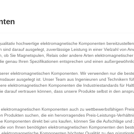
nten
st, qualitativ hochwertige elektromagnetische Komponenten bereitzustel
nd darauf ausgelegt, zuverlässige Leistung in einer Vielzahl von Anw
h, ob Sie Magnetspulen, Relais oder andere Arten elektromagnetische
die genau Ihren Spezifikationen entsprechen und einen außergewöhnli
nserer elektromagnetischen Komponenten. Wir verwenden nur die besten 
ensdauer ausgelegt ist. Unser Team aus Ingenieuren und Technikern 
ere elektromagnetischen Komponenten die Industriestandards für Haltba
ie darauf vertrauen können, dass unsere Produkte selbst in den ansp
e elektromagnetischen Komponenten auch zu wettbewerbsfähigen Preise
n Produkten suchen, die ein hervorragendes Preis-Leistungs-Verhältnis
he Komponenten direkt bei uns kaufen, können Sie die Aufschläge und z
r die von Ihnen benötigten elektromagnetischen Komponenten den best
n elektromagnetische Komponenten höchster Qualität zu den günstigste