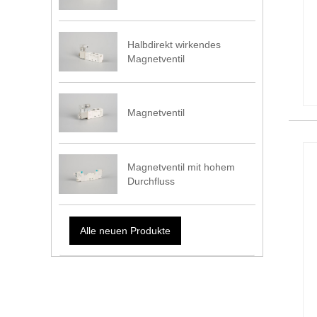
Halbdirekt wirkendes
Magnetventil
Magnetventil
Magnetventil mit hohem
Durchfluss
Alle neuen Produkte