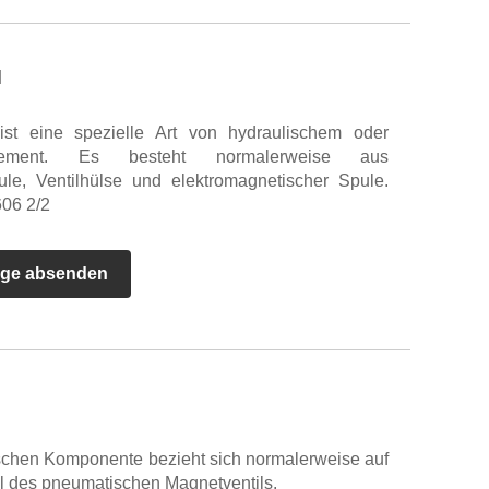
l
ist eine spezielle Art von hydraulischem oder
element. Es besteht normalerweise aus
e, Ventilhülse und elektromagnetischer Spule.
606 2/2
age absenden
schen Komponente bezieht sich normalerweise auf
l des pneumatischen Magnetventils.