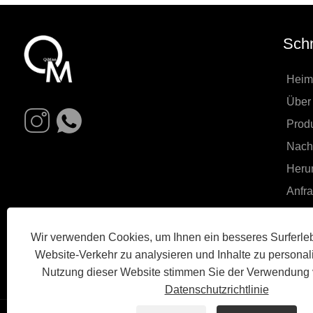
Schn
Heim
Über
Prod
Nachr
Heru
Anfr
Konta
Wir verwenden Cookies, um Ihnen ein besseres Surferleb
Website-Verkehr zu analysieren und Inhalte zu personali
Nutzung dieser Website stimmen Sie der Verwendung 
Datenschutzrichtlinie