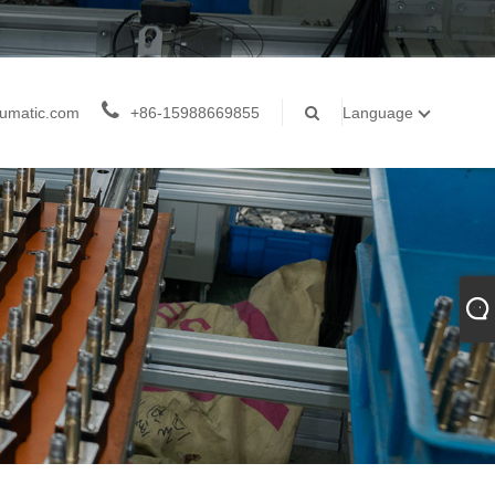
umatic.com
+86-15988669855
Language