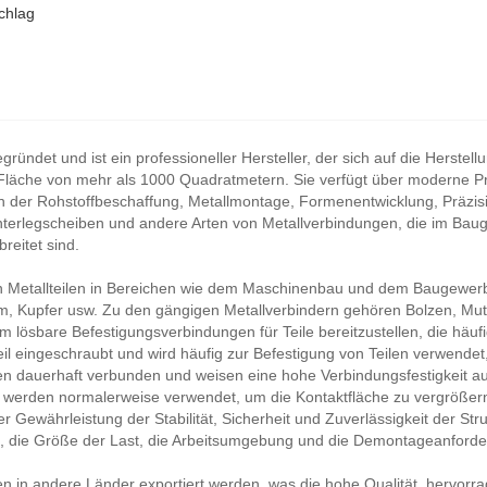
chlag
ndet und ist ein professioneller Hersteller, der sich auf die Herste
ne Fläche von mehr als 1000 Quadratmetern. Sie verfügt über moderne P
on der Rohstoffbeschaffung, Metallmontage, Formenentwicklung, Präzis
terlegscheiben und andere Arten von Metallverbindungen, die im Bauge
reitet sind.
n Metallteilen in Bereichen wie dem Maschinenbau und dem Baugewer
um, Kupfer usw. Zu den gängigen Metallverbindern gehören Bolzen, Mutt
 lösbare Befestigungsverbindungen für Teile bereitzustellen, die häu
il eingeschraubt und wird häufig zur Befestigung von Teilen verwendet
n dauerhaft verbunden und weisen eine hohe Verbindungsfestigkeit au
 werden normalerweise verwendet, um die Kontaktfläche zu vergrößern,
 Gewährleistung der Stabilität, Sicherheit und Zuverlässigkeit der Str
le, die Größe der Last, die Arbeitsumgebung und die Demontageanford
in andere Länder exportiert werden, was die hohe Qualität, hervorra