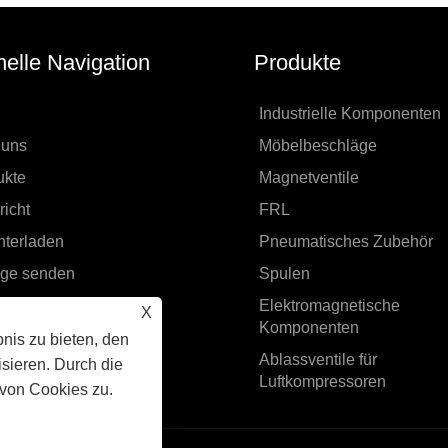
elle Navigation
Produkte
Industrielle Komponenten
 uns
Möbelbeschläge
ukte
Magnetventile
icht
FRL
nterladen
Pneumatisches Zubehör
age senden
Spulen
ktieren Sie uns
Elektromagnetische
X
Komponenten
nis zu bieten, den
Ablassventile für
sieren. Durch die
Luftkompressoren
von Cookies zu.