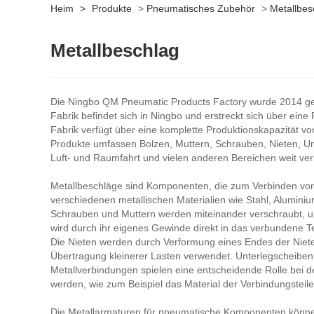
Heim
>
Produkte
>
Pneumatisches Zubehör
>
Metallbes
Metallbeschlag
Die Ningbo QM Pneumatic Products Factory wurde 2014 gegrü
Fabrik befindet sich in Ningbo und erstreckt sich über ei
Fabrik verfügt über eine komplette Produktionskapazität v
Produkte umfassen Bolzen, Muttern, Schrauben, Nieten, Un
Luft- und Raumfahrt und vielen anderen Bereichen weit verb
Metallbeschläge sind Komponenten, die zum Verbinden vo
verschiedenen metallischen Materialien wie Stahl, Alumini
Schrauben und Muttern werden miteinander verschraubt, um
wird durch ihr eigenes Gewinde direkt in das verbundene Te
Die Nieten werden durch Verformung eines Endes der Niete
Übertragung kleinerer Lasten verwendet. Unterlegscheiben
Metallverbindungen spielen eine entscheidende Rolle bei der
werden, wie zum Beispiel das Material der Verbindungstei
Die Metallarmaturen für pneumatische Komponenten können 