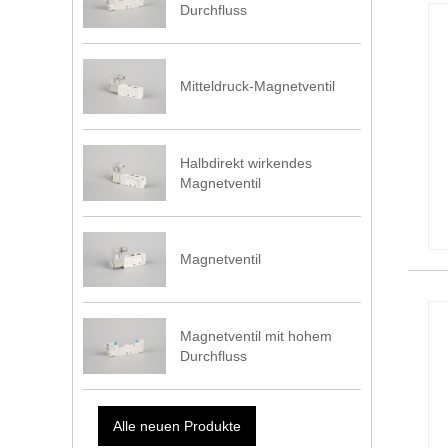
Durchfluss
Mitteldruck-Magnetventil
Halbdirekt wirkendes
Magnetventil
Magnetventil
Magnetventil mit hohem
Durchfluss
Alle neuen Produkte