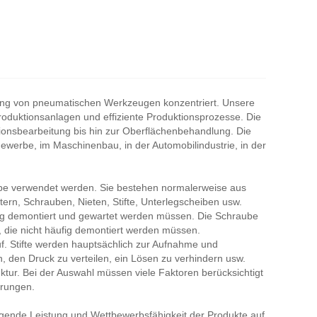
llung von pneumatischen Werkzeugen konzentriert. Unsere
roduktionsanlagen und effiziente Produktionsprozesse. Die
ionsbearbeitung bis hin zur Oberflächenbehandlung. Die
werbe, im Maschinenbau, in der Automobilindustrie, in der
be verwendet werden. Sie bestehen normalerweise aus
ern, Schrauben, Nieten, Stifte, Unterlegscheiben usw.
fig demontiert und gewartet werden müssen. Die Schraube
, die nicht häufig demontiert werden müssen.
f. Stifte werden hauptsächlich zur Aufnahme und
 den Druck zu verteilen, ein Lösen zu verhindern usw.
uktur. Bei der Auswahl müssen viele Faktoren berücksichtigt
erungen.
gende Leistung und Wettbewerbsfähigkeit der Produkte auf