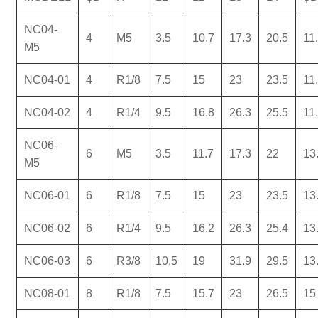
NC04-
4
M5
3.5
10.7
17.3
20.5
11
M5
NC04-01
4
R1/8
7.5
15
23
23.5
11
NC04-02
4
R1/4
9.5
16.8
26.3
25.5
11
NC06-
6
M5
3.5
11.7
17.3
22
13
M5
NC06-01
6
R1/8
7.5
15
23
23.5
13
NC06-02
6
R1/4
9.5
16.2
26.3
25.4
13
NC06-03
6
R3/8
10.5
19
31.9
29.5
13
NC08-01
8
R1/8
7.5
15.7
23
26.5
15