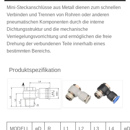
Mini-Steckanschlüsse aus Metall dienen zum schnellen
Verbinden und Trennen von Rohren oder anderen
pneumatischen Komponenten durch die interne
Dichtungsstruktur und die mechanische
Verriegelungsvorrichtung und ermöglichen die freie
Drehung der verbundenen Teile innerhalb eines
bestimmten Bereichs.
Produktspezifikation
MODELL
φD
R
L1
L2
L3
L4
φ