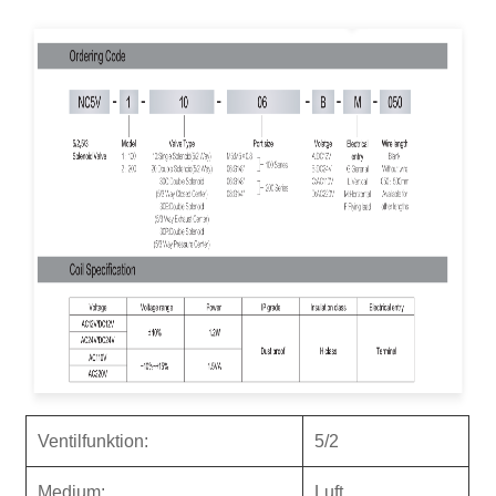
genau auf das elektrische Signal reagieren und die
Einschalt- und Durchflussregelung der Druckluft
realisieren.
Magnetventil für Luftkompressor -
Kompaktstrukturdesign spart nicht nur den
Installationsraum, sondern ermöglicht auch einen
stabilen Betrieb in der internen Kompressor -Umgebung.
Hergestellt aus hochwertigen Materialien mit gutem
Verschleiß, Korrosion und hoher Temperaturfestigkeit,
um einen langfristigen zuverlässigen Betrieb zu
gewährleisten.
Ventilfunktion:
5/2
Medium:
Luft