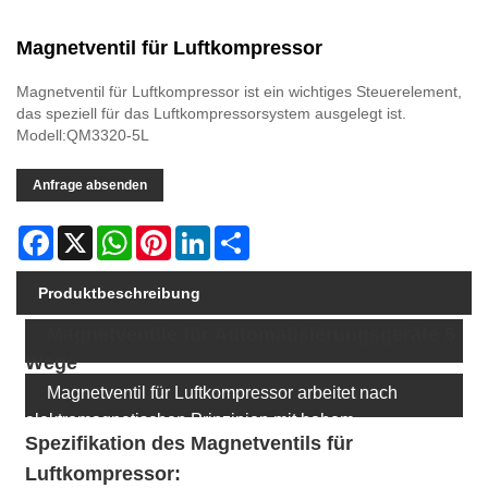
Magnetventil für Luftkompressor
Magnetventil für Luftkompressor ist ein wichtiges Steuerelement,
das speziell für das Luftkompressorsystem ausgelegt ist.
Modell:QM3320-5L
Anfrage absenden
Facebook
X
WhatsApp
Pinterest
LinkedIn
Share
Produktbeschreibung
Magnetventile für Automatisierungsgeräte 5
Wege
Magnetventil für Luftkompressor arbeitet nach
elektromagnetischen Prinzipien mit hohem
Spezifikation des Magnetventils für
Empfindlichkeit und Genauigkeit. Während des Betriebs
Luftkompressor
:
des Luftkompressors kann das Magnetventil schnell und