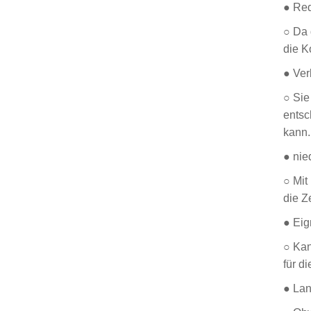
● Red
○ Da 
die K
● Ver
○ Sie
entsc
kann.
● nie
○ Mit
die Z
● Eig
○ Kan
für d
● Lan