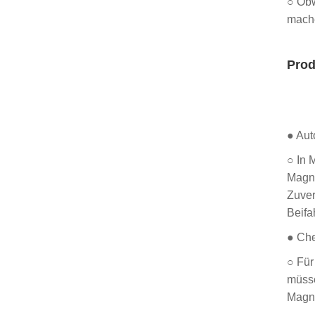
○ Obw
mache
Prod
● Aut
○ In 
Magne
Zuver
Beifa
● Che
○ Für
müsse
Magne