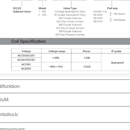
ilfunktion:
iu
M:
itsdruck:
omspannung: