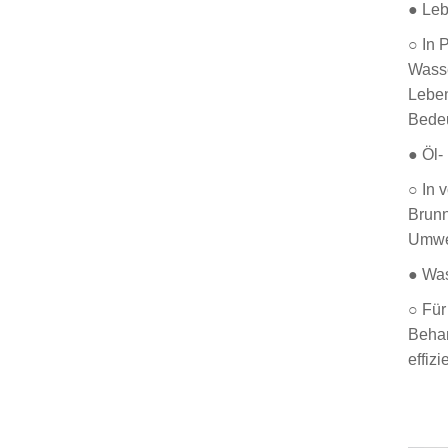
● Leb
○ In 
Wasse
Leben
Bede
● Öl-
○ In 
Brunn
Umwe
● Was
○ Für
Behan
effiz