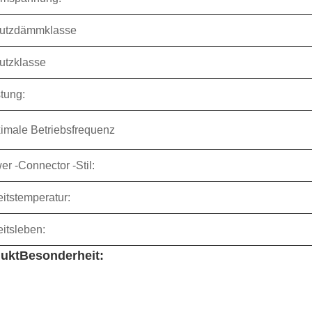
utzdämmklasse
utzklasse
tung:
imale Betriebsfrequenz
r -Connector -Stil:
itstemperatur:
itsleben:
ukt
Besonderheit: