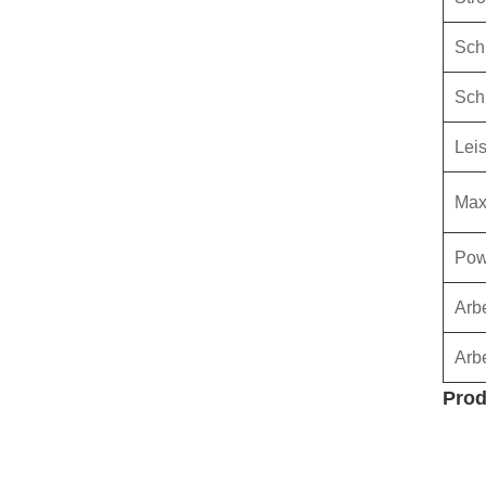
Sch
Sch
Leis
Max
Powe
Arbe
Arbe
Prod