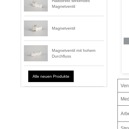
Halbdirekt wirkendes
Magnetventil
Magnetventil
Magnetventil mit hohem
Durchfluss
Alle neuen Produkte
Vent
M
ed
Arbe
Str