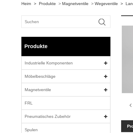
Heim
>
Produkte
>
Magnetventile
>
Wegeventile
>
Lan
Produkte
Industrielle Komponenten
Möbelbeschläge
Magnetventile
FRL
Pneumatisches Zubehör
Pr
Spulen