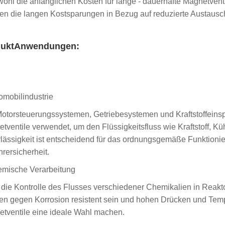
ohl die anfänglichen Kosten für lange - dauerhafte Magnetventi
n die langen Kostsparungen in Bezug auf reduzierte Austausch
ukt
Anwendungen:
omobilindustrie
Motorsteuerungssystemen, Getriebesystemen und Kraftstoffeins
tventile verwendet, um den Flüssigkeitsfluss wie Kraftstoff, Kühl
lässigkeit ist entscheidend für das ordnungsgemäße Funktionie
hrersicherheit.
mische Verarbeitung
 die Kontrolle des Flusses verschiedener Chemikalien in Reakt
n gegen Korrosion resistent sein und hohen Drücken und Temp
tventile eine ideale Wahl machen.