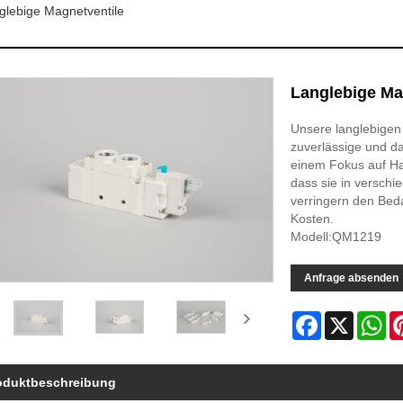
glebige Magnetventile
Langlebige Ma
Unsere langlebigen 
zuverlässige und da
einem Fokus auf Hal
dass sie in verschi
verringern den Beda
Kosten.
Modell:QM1219
Anfrage absenden
Facebook
X
Wh
oduktbeschreibung