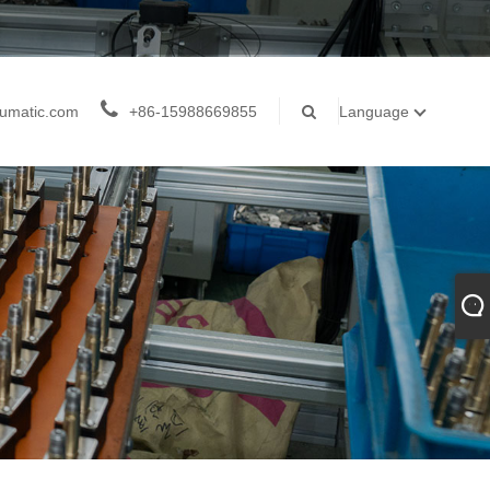
umatic.com
+86-15988669855
Language