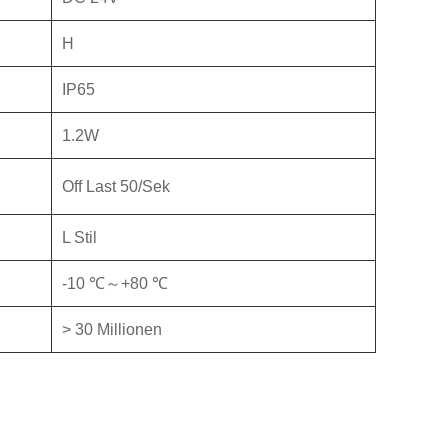
H
IP65
1.2W
Off Last 50/Sek
L Stil
-10 ℃～+80 ℃
> 30 Millionen