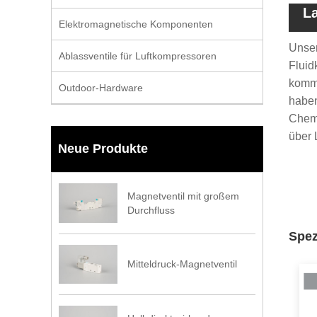
L
Elektromagnetische Komponenten
Unser
Ablassventile für Luftkompressoren
Fluid
komme
Outdoor-Hardware
haben
Chemi
über 
Neue Produkte
Magnetventil mit großem
Durchfluss
Spez
Mitteldruck-Magnetventil