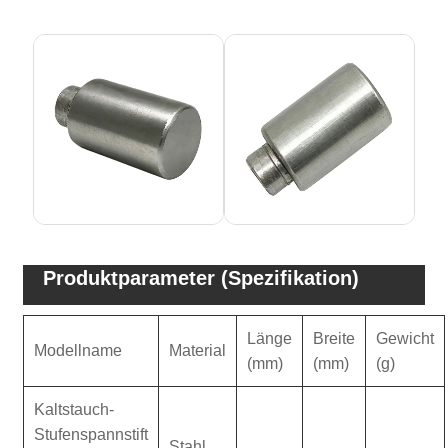
Produktparameter (Spezifikation)
Länge
Breite
Gewicht
Modellname
Material
(mm)
(mm)
(g)
Kaltstauch-
Stufenspannstift
Stahl