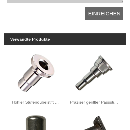
Verwandte Produkte
Hohler Stufendübelstift aus Edelstahl mit Flansch
Präziser gerillter Passstift aus hochfestem Stahl für mechanische Baugruppen