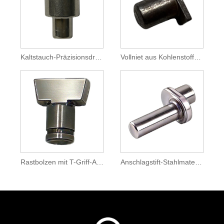
Kaltstauch-Präzisionsdrehzapfen für die Hupenmontage im Automobilbereich
Vollniet aus Kohlenstoffstahl mit rechteckigem Kopf für die Maschinenmontage
Rastbolzen mit T-Griff-Arretierstift zur Vorrichtungspositionierung
Anschlagstift-Stahlmaterial für Automobilsitzschieber